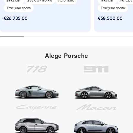
2992 cm
258 Cp / 190 kW
Automata
1995 cm
197 Cp /
Tracțiune spate
Tracțiune spate
Preț
€26.735,00
Preț
€58.500,00
Alege Porsche