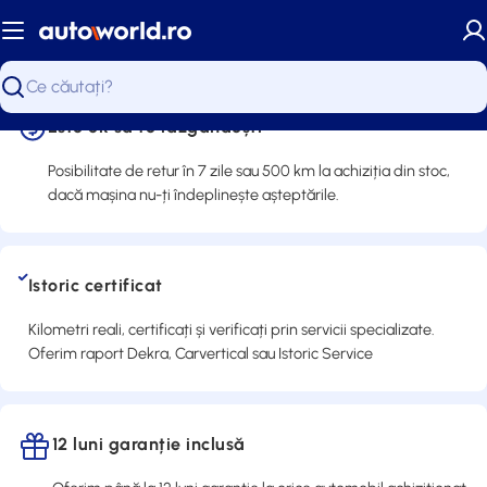
Sari
la
conținut
Căutare
Este ok să te răzgândești
Posibilitate de retur în 7 zile sau 500 km la achiziția din stoc,
dacă mașina nu-ți îndeplinește așteptările.
Istoric certificat
Kilometri reali, certificați și verificați prin servicii specializate.
Oferim raport Dekra, Carvertical sau Istoric Service
12 luni garanție inclusă