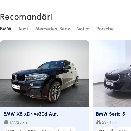
Recomandări
BMW
Audi
Mercedes-Benz
Volvo
Porsche
BMW X5 xDrive30d Aut.
BMW Seria 5
177725 km
29711 km
3
3