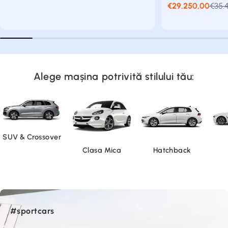
€29.250,00
€35.
Promo
Preț
Preț
Promo
Alege mașina potrivită stilului tău:
SUV & Crossover
Clasa Mica
Hatchback
#sportcars