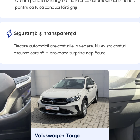
Oferim până la 12 luni garanție la orice automobil achiziționat,
pentru ca tu să conduci fără griji.
Siguranță și transparență
Fiecare automobil are costurile la vedere. Nu exista costuri
ascunse care să-ți provoace surprize neplăcute.
Reducere
Reducere
-€15.736,00
-€1.106,97
Volkswagen Taigo
Audi Q5 40 TFSI quattro
Audi Q8
Audi A5 Limuzina 40 TFSI
Volvo EX30
Volvo XC40 T5 Recharge