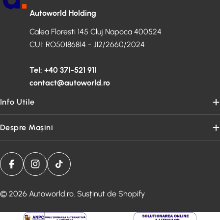
Autoworld Holding
Calea Floresti 145 Cluj Napoca 400524
CUI: RO50186814 - J12/2660/2024
Tel: +40 371-521 911
contact@autoworld.ro
Info Utile
Despre Mașini
Translation Missing: Ro.general.social.links.facebook
Translation Missing: Ro.general.social.links.inst
Translation Missing: Ro.general.social.links
© 2026
Autoworld.ro
. Susținut de Shopify