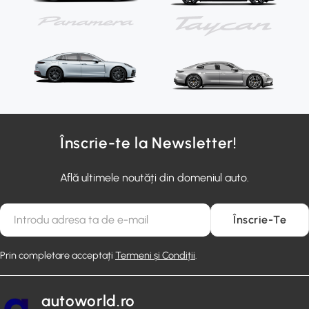
Înscrie-te la Newsletter!
Află ultimele noutăți din domeniul auto.
E-
Înscrie-Te
mail
Prin completare acceptați
Termeni și Condiții
.
autoworld.ro